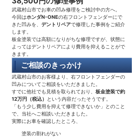
38,500円の修理事例
武蔵村山市でお車の凹み修理をご検討中の方へ。
今回は
ホンダN-ONE
の右フロントフェンダーにで
きた凹みを、
デントリペア
で修理した事例をご紹介
します。
板金塗装では高額になりがちな修理ですが、状態に
よってはデントリペアにより費用を抑えることがで
きます。
ご相談のきっかけ
武蔵村山市のお客様より、右フロントフェンダーの
凹みについてご相談をいただきました。
すでに他社でも見積を取られており、
板金塗装で約
12万円（税込）
という内容だったそうです。
「もう少し費用を抑えて修理できないか」とのこと
で、当社へご相談いただきました。
実際にお車を確認したところ、
塗装の割れがない