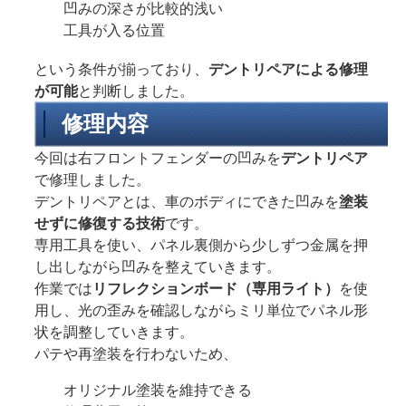
凹みの深さが比較的浅い
工具が入る位置
という条件が揃っており、
デントリペアによる修理
が可能
と判断しました。
修理内容
今回は右フロントフェンダーの凹みを
デントリペア
で修理しました。
デントリペアとは、車のボディにできた凹みを
塗装
せずに修復する技術
です。
専用工具を使い、パネル裏側から少しずつ金属を押
し出しながら凹みを整えていきます。
作業では
リフレクションボード（専用ライト）
を使
用し、光の歪みを確認しながらミリ単位でパネル形
状を調整していきます。
パテや再塗装を行わないため、
オリジナル塗装を維持できる