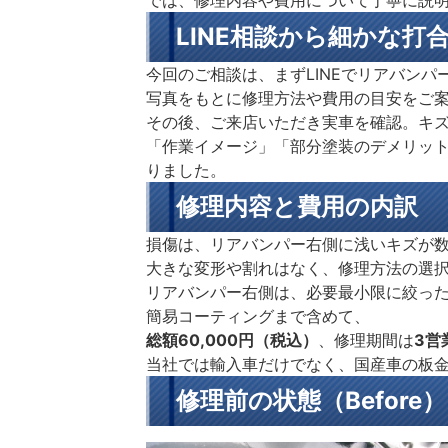
では、修理内容や費用について丁寧に説
LINE相談から細かな打
今回のご相談は、まずLINEでリアバン
写真をもとに修理方法や費用の目安をご
その後、ご来店いただき実車を確認。キ
「作業イメージ」「部分塗装のデメリッ
りました。
修理内容と費用の内訳
損傷は、リアバンパー右側に浅いキズが
大きな変形や割れはなく、修理方法の選
リアバンパー右側は、必要最小限に絞っ
簡易コーティングまで含めて、
総額60,000円（税込）
、修理期間は
3営
当社では輸入車だけでなく、国産車の板
修理前の状態（Before）