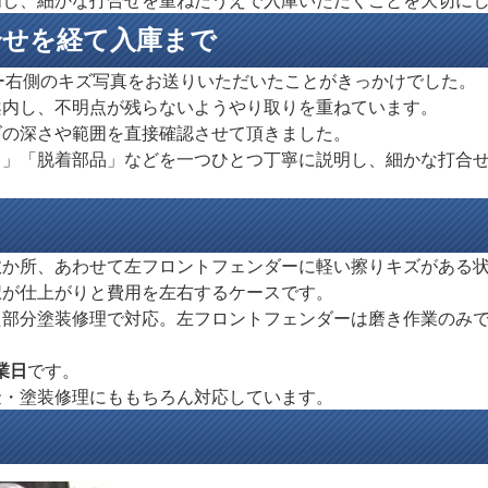
明し、細かな打合せを重ねたうえで入庫いただくことを大切に
合せを経て入庫まで
パー右側のキズ写真をお送りいただいたことがきっかけでした。
案内し、不明点が残らないようやり取りを重ねています。
ズの深さや範囲を直接確認させて頂きました。
ト」「脱着部品」などを一つひとつ丁寧に説明し、細かな打合
数か所、あわせて左フロントフェンダーに軽い擦りキズがある
択が仕上がりと費用を左右するケースです。
た部分塗装修理で対応。左フロントフェンダーは磨き作業のみ
業日
です。
金・塗装修理にももちろん対応しています。