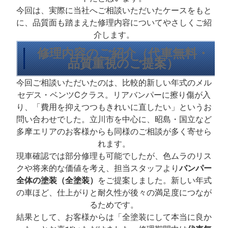
今回は、実際に当社へご相談いただいたケースをもと
に、品質面も踏まえた修理内容についてやさしくご紹
介します。
修理内容のご紹介（代車無料・
品質重視のご提案）
今回ご相談いただいたのは、比較的新しい年式のメル
セデス・ベンツCクラス。リアバンパーに擦り傷が入
り、「費用を抑えつつもきれいに直したい」というお
問い合わせでした。立川市を中心に、昭島・国立など
多摩エリアのお客様からも同様のご相談が多く寄せら
れます。
現車確認では部分修理も可能でしたが、色ムラのリス
クや将来的な価値を考え、担当スタッフより
バンパー
全体の塗装（全塗装）
をご提案しました。新しい年式
の車ほど、仕上がりと耐久性が後々の満足度につなが
るためです。
結果として、お客様からは「全塗装にして本当に良か