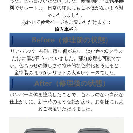
った」とお喜びいただけました。修理期間中は
代車無
料
でサポートし、日常の移動にもご不便がないよう対
応いたしました。
あわせて参考ページもご覧いただけます：
輸入車板金
Before（修理前の状態）
リアバンパー右側に擦り傷があり、淡い色のCクラス
だけに傷が目立っていました。部分修理も可能です
が、色合わせの難しさや将来的な色変化を考えると、
全塗装のほうがメリットの大きいケースでした。
After（修理後の状態）
バンパー全体を塗装したことで、色ムラのない自然な
仕上がりに。新車時のような艶が戻り、お客様にも大
変ご満足いただけました。