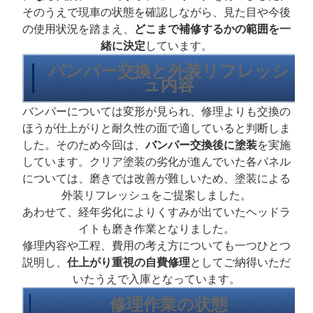
そのうえで現車の状態を確認しながら、見た目や今後
の使用状況を踏まえ、
どこまで補修するかの範囲を一
緒に決定
しています。
バンパー交換と外装リフレッシ
ュ内容
バンパーについては変形が見られ、修理よりも交換の
ほうが仕上がりと耐久性の面で適していると判断しま
した。そのため今回は、
バンパー交換後に塗装
を実施
しています。クリア塗装の劣化が進んでいた各パネル
については、磨きでは改善が難しいため、塗装による
外装リフレッシュをご提案しました。
あわせて、経年劣化によりくすみが出ていたヘッドラ
イトも磨き作業となりました。
修理内容や工程、費用の考え方についても一つひとつ
説明し、
仕上がり重視の自費修理
としてご納得いただ
いたうえで入庫となっています。
修理作業の状態