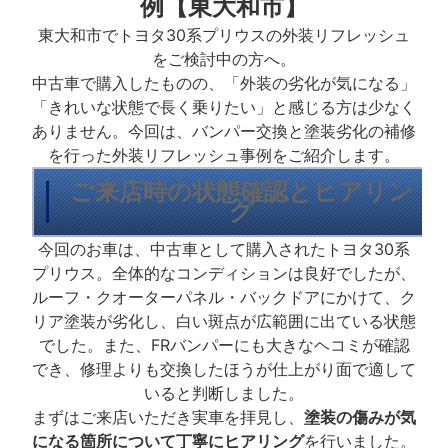
例【東大和市】
東大和市でトヨタ30系プリウスの外装リフレッシュ
をご検討中の方へ。
中古車で購入したものの、「外装の劣化が気になる」
「きれいな状態で長く乗りたい」と感じる方は少なく
ありません。今回は、バンパー交換と塗装劣化の補修
を行った外装リフレッシュ事例をご紹介します。
ご来店時の状態確認とヒアリン
グ
今回のお車は、中古車として購入されたトヨタ30系
プリウス。全体的なコンディションは良好でしたが、
ルーフ・クオーターパネル・バックドアにかけて、ク
リア塗装が劣化し、白い斑点が広範囲に出ている状態
でした。また、FRバンパーにも大きなヘコミが確認
でき、修理よりも交換したほうが仕上がり面で適して
いると判断しました。
まずはご来店いただき実車を拝見し、
塗装の傷みが気
になる箇所について丁寧にヒアリング
を行いました。