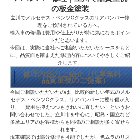
の板金塗装
立川でメルセデス・ベンツCクラスのリアバンパー修
理をご検討されている方へ。
輸入車の修理は費用や仕上がりが特に気になるポイン
トだと思います。
今回は、実際に当社へご相談いただいたケースをもと
に、品質面も踏まえた修理内容についてやさしくご紹
介します。
修理内容のご紹介（代車無料・
品質重視のご提案）
今回ご相談いただいたのは、比較的新しい年式のメル
セデス・ベンツCクラス。リアバンパーに擦り傷が入
り、「費用を抑えつつもきれいに直したい」というお
問い合わせでした。立川市を中心に、昭島・国立など
多摩エリアのお客様からも同様のご相談が多く寄せら
れます。
現車確認では部分修理も可能でしたが、色ムラのリス