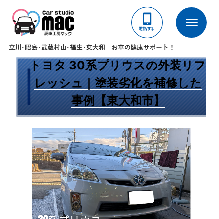
タグ:
板金
立川･昭島･武蔵村山･福生･東大和 お車の健康サポート！
2026年1月28日
トヨタ 30系プリウスの外装リフ
レッシュ｜塗装劣化を補修した
事例【東大和市】