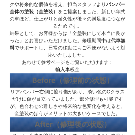
クや将来的な価値を考え、担当スタッフより
バンパー
全体の塗装（全塗装）
をご提案しました。新しい年式
の車ほど、仕上がりと耐久性が後々の満足度につなが
るためです。
結果として、お客様からは「全塗装にして本当に良か
った」とお喜びいただけました。修理期間中は
代車無
料
でサポートし、日常の移動にもご不便がないよう対
応いたしました。
あわせて参考ページもご覧いただけます：
輸入車板金
Before（修理前の状態）
リアバンパー右側に擦り傷があり、淡い色のCクラス
だけに傷が目立っていました。部分修理も可能です
が、色合わせの難しさや将来的な色変化を考えると、
全塗装のほうがメリットの大きいケースでした。
After（修理後の状態）